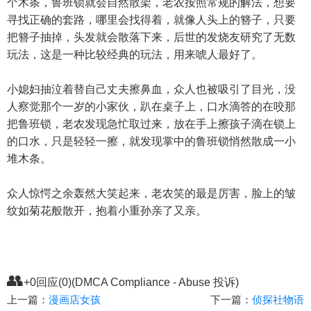
个木条，鲁班锁就会自然散架，老农按照常规的解法，想要
寻找正确的套路，哪里会找得着，就像人头上的簪子，只要
把簪子抽掉，头发就会散落下来，后世的发烧友研究了无数
玩法，这是一种比较经典的玩法，用来唬人最好了。
小媳妇抽泣着替自己丈夫擦鼻血，众人也被吸引了目光，没
人察觉那个一岁的小家伙，趴在桌子上，口水滴答的在咬那
把鲁班锁，老农发现急忙取过来，放在手上擦孩子滴在锁上
的口水，只是轻轻一擦，就发现掌中的鲁班锁悄然散成一小
堆木条。
众人惊愕之余轰然大笑起来，老农笑的最是厉害，脸上的皱
纹如菊花般散开，抱着小重孙亲了又亲。
👥
+0回应(0)(DMCA Compliance - Abuse 投诉)
上一篇：
漫画店女孩
下一篇：
侦探社物语