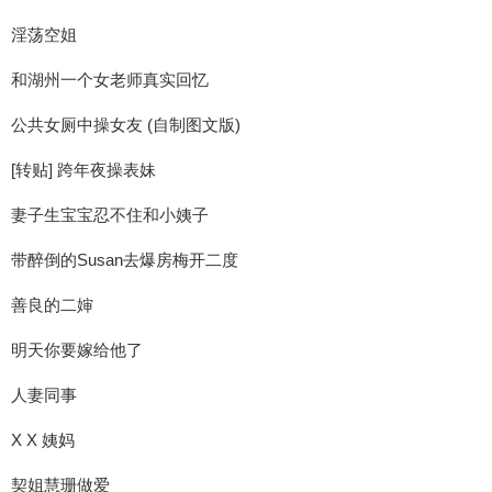
淫荡空姐
和湖州一个女老师真实回忆
公共女厕中操女友 (自制图文版)
[转贴] 跨年夜操表妹
妻子生宝宝忍不住和小姨子
带醉倒的Susan去爆房梅开二度
善良的二婶
明天你要嫁给他了
人妻同事
X X 姨妈
契姐慧珊做爱