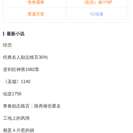
色色漫画
（乱伦）妹汁NP
禁漫天堂
51动漫
最新小说
经历
经典名人励志格言30句
逆剑狂神第1082章
《圣墟》1140
仙逆1756
青春励志格言：路再难也要走
工地上的风情
都是Ａ片惹的祸