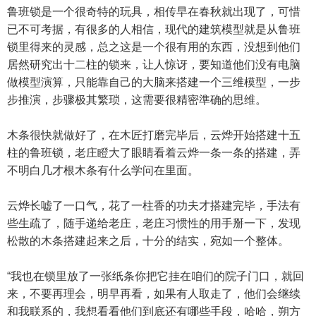
鲁班锁是一个很奇特的玩具，相传早在春秋就出现了，可惜
已不可考据，有很多的人相信，现代的建筑模型就是从鲁班
锁里得来的灵感，总之这是一个很有用的东西，没想到他们
居然研究出十二柱的锁来，让人惊讶，要知道他们没有电脑
做模型演算，只能靠自己的大脑来搭建一个三维模型，一步
步推演，步骤极其繁琐，这需要很精密準确的思维。
木条很快就做好了，在木匠打磨完毕后，云烨开始搭建十五
柱的鲁班锁，老庄瞪大了眼睛看着云烨一条一条的搭建，弄
不明白几才根木条有什么学问在里面。
云烨长嘘了一口气，花了一柱香的功夫才搭建完毕，手法有
些生疏了，随手递给老庄，老庄习惯性的用手掰一下，发现
松散的木条搭建起来之后，十分的结实，宛如一个整体。
“我也在锁里放了一张纸条你把它挂在咱们的院子门口，就回
来，不要再理会，明早再看，如果有人取走了，他们会继续
和我联系的，我想看看他们到底还有哪些手段，哈哈，朔方