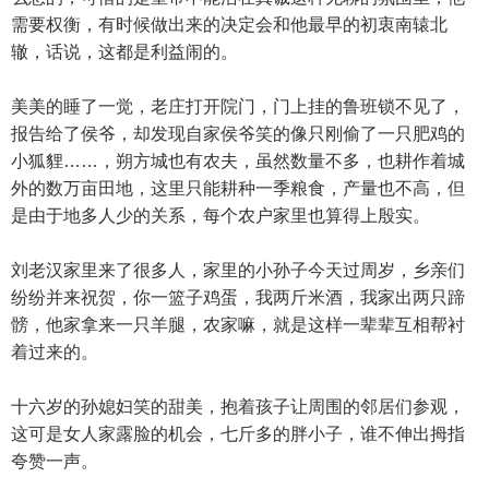
需要权衡，有时候做出来的决定会和他最早的初衷南辕北
辙，话说，这都是利益闹的。
美美的睡了一觉，老庄打开院门，门上挂的鲁班锁不见了，
报告给了侯爷，却发现自家侯爷笑的像只刚偷了一只肥鸡的
小狐貍……，朔方城也有农夫，虽然数量不多，也耕作着城
外的数万亩田地，这里只能耕种一季粮食，产量也不高，但
是由于地多人少的关系，每个农户家里也算得上殷实。
刘老汉家里来了很多人，家里的小孙子今天过周岁，乡亲们
纷纷并来祝贺，你一篮子鸡蛋，我两斤米酒，我家出两只蹄
髈，他家拿来一只羊腿，农家嘛，就是这样一辈辈互相帮衬
着过来的。
十六岁的孙媳妇笑的甜美，抱着孩子让周围的邻居们参观，
这可是女人家露脸的机会，七斤多的胖小子，谁不伸出拇指
夸赞一声。