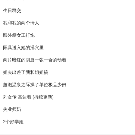
生日群交
我和我的两个情人
跟外籍女工打炮
阳具送入她的淫穴里
两片暗红的阴唇一张一合的动着
姐夫出差了我和姐姐搞
趁泡温泉之际操了单位极品少妇
列女传 高达着 (持续更新)
失业师奶
2个好学姐