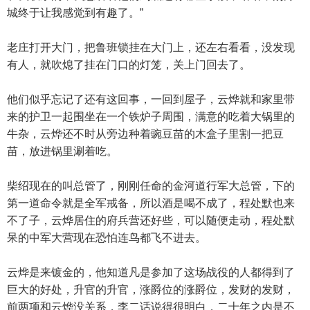
城终于让我感觉到有趣了。”
老庄打开大门，把鲁班锁挂在大门上，还左右看看，没发现
有人，就吹熄了挂在门口的灯笼，关上门回去了。
他们似乎忘记了还有这回事，一回到屋子，云烨就和家里带
来的护卫一起围坐在一个铁炉子周围，满意的吃着大锅里的
牛杂，云烨还不时从旁边种着豌豆苗的木盒子里割一把豆
苗，放进锅里涮着吃。
柴绍现在的叫总管了，刚刚任命的金河道行军大总管，下的
第一道命令就是全军戒备，所以酒是喝不成了，程处默也来
不了子，云烨居住的府兵营还好些，可以随便走动，程处默
呆的中军大营现在恐怕连鸟都飞不进去。
云烨是来镀金的，他知道凡是参加了这场战役的人都得到了
巨大的好处，升官的升官，涨爵位的涨爵位，发财的发财，
前两项和云烨没关系，李二话说得很明白，二十年之内是不