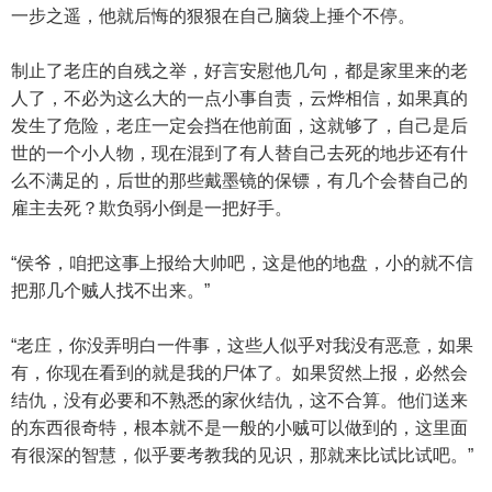
一步之遥，他就后悔的狠狠在自己脑袋上捶个不停。
制止了老庄的自残之举，好言安慰他几句，都是家里来的老
人了，不必为这么大的一点小事自责，云烨相信，如果真的
发生了危险，老庄一定会挡在他前面，这就够了，自己是后
世的一个小人物，现在混到了有人替自己去死的地步还有什
么不满足的，后世的那些戴墨镜的保镖，有几个会替自己的
雇主去死？欺负弱小倒是一把好手。
“侯爷，咱把这事上报给大帅吧，这是他的地盘，小的就不信
把那几个贼人找不出来。”
“老庄，你没弄明白一件事，这些人似乎对我没有恶意，如果
有，你现在看到的就是我的尸体了。如果贸然上报，必然会
结仇，没有必要和不熟悉的家伙结仇，这不合算。他们送来
的东西很奇特，根本就不是一般的小贼可以做到的，这里面
有很深的智慧，似乎要考教我的见识，那就来比试比试吧。”