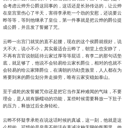
会考虑云烨升公爵这回事的，这话还是长孙传达的，让云烨
在皇宫里伤心了半天，害得李承乾一个劲的安慰，还说要云
晔等等，等到他继承了皇位，第一件事就是把云烨的爵位提
成公爵，并且发了誓赌了咒。
云晔一出宫门就笑的直不起腰，现在的这个侯爵就很好，说
大不大，说小不小，其实最适合云晔了，朝堂上也安静了，
不再有言官说朝廷待云家过厚等等屁话，有李二的那句话垫
底，就足够了，他说不会轻易给云家长爵位，相对的也就不
会轻易的给云家降爵位，在满朝的功勛贵族里，人人都在为
将要到来的爵位划分奔走操劳，唯有云家安稳如泰山。
至于成乾的发誓赌咒你还是把它当作某种难闻的气味，不要
理会，是人就有肠蠕动的功能，某些时候需要释放一下肚子
的压力，释放过后全身轻松。
云晔不怀疑李承乾在说这话时候的真诚，这一刻，他就是这
么想的，可惜的是皇帝不能活在真诚这种无聊的氛围里，他