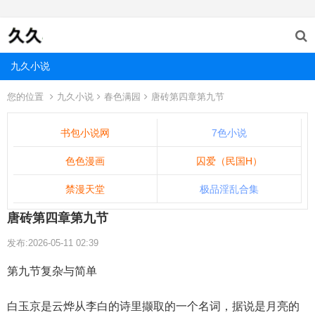
九久小说
您的位置
九久小说
春色满园
唐砖第四章第九节
书包小说网
7色小说
色色漫画
囚爱（民国H）
禁漫天堂
极品淫乱合集
唐砖第四章第九节
发布:2026-05-11 02:39
第九节复杂与简单
白玉京是云烨从李白的诗里撷取的一个名词，据说是月亮的