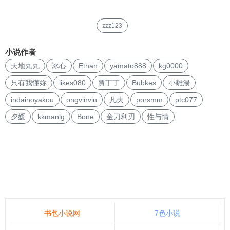
zzz123
小说作者
天地丸丸
冰心
Ethan
yamato888
kg0000
只有我懂妳
likes080
賈丁丁
Bubkes
小雞湯
indainoyakou
ongvinvin
凡夫
porsmm
ptc077
夕媛
kkmanlg
Bone
金刀利刃
性与情
书包小说网
7色小说