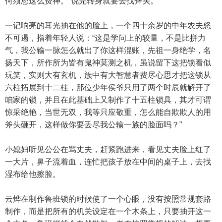
何须您这么费神。”说完转身就要去找斧头。
一记响亮的耳光抽在他的脸上，一个四十余岁的中年农夫怒
不可遏，指着年轻人说：“这是学问上的较量，不是比拼力
气，我公输一脉怎么就出了你这样混账，先祖一身绝学，名
扬天下，所作所为皆有鬼神莫测之机，虽说留下这把锁看似
玩笑，实则大有玄机，族中有大智慧者费尽心思才把这锁从
六柱拓展到十二柱，那位少年侯爷只用了两个时辰就解开了
咱家的锁，并且在此基础上又制作了十五柱锁具，其才可谓
惊采绝艳，当世无双，我等只应敬重，怎么能自欺欺人的用
斧头砸开，这样做你要丢尽我公输一族的脸面吗？”
小媳妇听见公公在骂丈夫，赶紧跑进来，看见丈夫脸上红了
一大片，鼻子流着血，连忙把孩子放在中间的桌子上，去找
湿布给他擦脸。
云烨在制作鲁班锁的时候使了一个心眼，没有按照常规套路
制作，而是把所有的机关设定在一个木条上，只要抽开这一