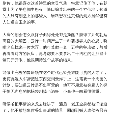
别称，他很喜欢这首诗里的空灵气质，特意记住了他，在朝
堂上为了平息胸中怒火，随口编造出来的一个神仙地，知道
的人只有朝堂上的那些人，谁料想在这荒僻的朔方居然也有
人知道白玉京的事。
大唐的朝会怎么跟筛子似得处处都是窟窿？腹诽了几句朝廷
高官的大嘴巴，云烨一时间产生了一种要捉弄人的心思，吩
咐老庄找来一位木匠，他打算做一套十五柱的鲁班锁，然后
再看看对方的反应，再考虑要不要拿出二十四柱的让那些土
鳖们开开眼，他很期待这个故事的结果。
能做出完整的鲁班锁在这个时代已经是难能可贵的人才了，
更何况混入军营把这东西交到云烨手上，这需要一个周密的
计划，要知道云烨是不出军营的，他可不愿意被突厥人的探
子悄无声息的把脑袋割掉当酒杯，小命他一向看得很重。
听候爷把事情的来龙去脉讲了一遍后，老庄全身都被汗湿透
了，他不放想象侯爷出事后的情景，回想到贼人离侯爷只有