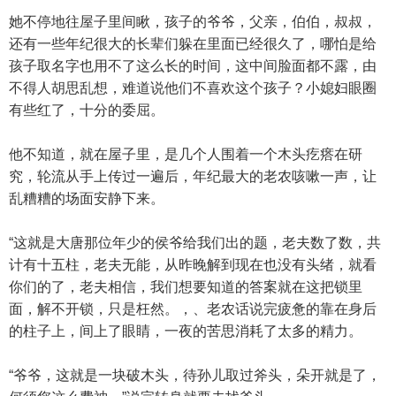
她不停地往屋子里间瞅，孩子的爷爷，父亲，伯伯，叔叔，
还有一些年纪很大的长辈们躲在里面已经很久了，哪怕是给
孩子取名字也用不了这么长的时间，这中间脸面都不露，由
不得人胡思乱想，难道说他们不喜欢这个孩子？小媳妇眼圈
有些红了，十分的委屈。
他不知道，就在屋子里，是几个人围着一个木头疙瘩在研
究，轮流从手上传过一遍后，年纪最大的老农咳嗽一声，让
乱糟糟的场面安静下来。
“这就是大唐那位年少的侯爷给我们出的题，老夫数了数，共
计有十五柱，老夫无能，从昨晚解到现在也没有头绪，就看
你们的了，老夫相信，我们想要知道的答案就在这把锁里
面，解不开锁，只是枉然。，、老农话说完疲惫的靠在身后
的柱子上，间上了眼睛，一夜的苦思消耗了太多的精力。
“爷爷，这就是一块破木头，待孙儿取过斧头，朵开就是了，